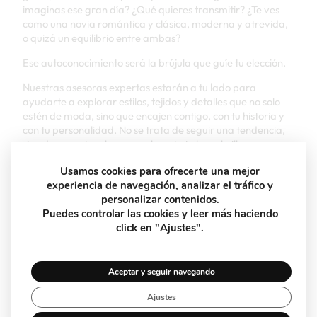
imaginas ese gran día? ¿Qué quieres transmitir? ¿Te ves
como una novia romántica y clásica, moderna y atrevida,
o quizá un equilibrio entre ambas?
Ese autoconocimiento será la brújula que guíe tu elección.
Nuestras asesoras expertas estarán a tu lado para
ayudarte a explorar estilos, tejidos y detalles que no solo
estén de moda, sino que encajen contigo, con tu historia y
con tu personalidad. No se trata de seguir una tendencia,
sino de encontrar lo que realmente te hace brillar.
LA SILUETA PERFECTA EXISTE (Y TE ESTÁ
Usamos cookies para ofrecerte una mejor
experiencia de navegación, analizar el tráfico y
ESPERANDO)
personalizar contenidos.
Puedes controlar las cookies y leer más haciendo
Cada cuerpo es único, y cada mujer merece un vestido que
click en "Ajustes".
la haga sentir segura, hermosa y cómoda. Ya sea un corte
princesa, sirena, evasé o línea recta, cada silueta tiene su
encanto.
Aceptar y seguir navegando
En nuestra tienda de novias en Granada podrás probar
diferentes opciones con la guía de asesoras que saben
Ajustes
cómo ayudarte a realzar lo mejor de ti, cuidando cada