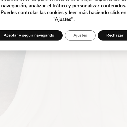
navegación, analizar el tráfico y personalizar contenidos.
Puedes controlar las cookies y leer más haciendo click en
"Ajustes".
Aceptar y seguir navegando
Ajustes
Rechazar