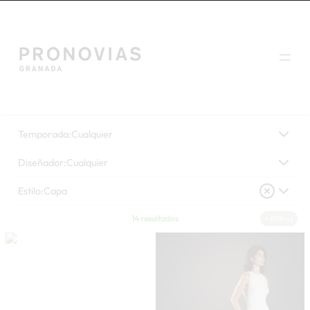
Saltar
al
contenido
Temporada:
Cualquier
Diseñador:
Cualquier
Estilo:
Capa
+ Filtros
14 resultados