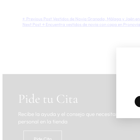
← Previous Post
Vestidos de Novia Granada, Málaga y Jaén en
Next Post →
Encuentra vestidos de novia con capa en Pronov
Pide tu Cita
Recibe la ayuda y el consejo que necesitas de nuest
personal en la tienda
Pide Cita