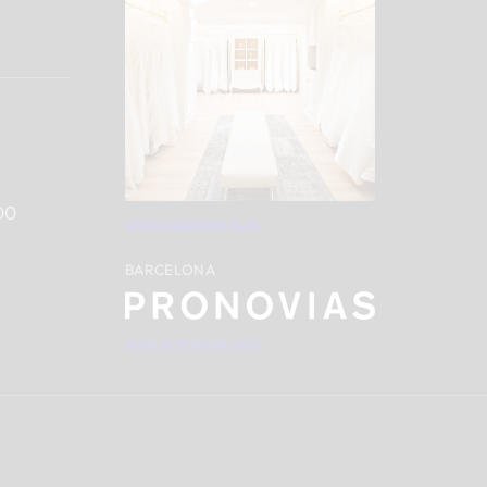
00
pronoviasalmeria.es
BARCELONA
www.pronovias.com