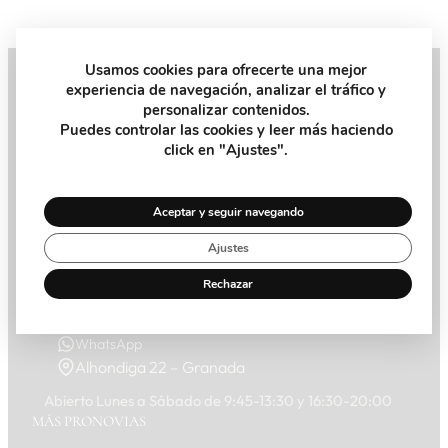
Usamos cookies para ofrecerte una mejor
experiencia de navegación, analizar el tráfico y
personalizar contenidos.
Pide tu Cita
Puedes controlar las cookies y leer más haciendo
click en "Ajustes".
Recibe la ayuda y el consejo que necesitas de nuestra
asesora personal en la tienda
Aceptar y seguir navegando
Pide Cita
Ajustes
Rechazar
958 266 575
WhatsApp
Alhondiga 22 – Granada
Abierto Lunes a Sábado de 9:45-13:30 y 16:30-20:00
MÁS PRONOVIAS