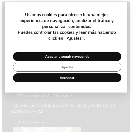
Usamos cookies para ofrecerte una mejor
experiencia de navegación, analizar el tráfico y
Pide tu Cita
personalizar contenidos.
Puedes controlar las cookies y leer más haciendo
Recibe la ayuda y el consejo que necesitas de nuestra
click en "Ajustes".
asesora personal en la tienda
Pide Cita
Aceptar y seguir navegando
Ajustes
Rechazar
958 266 575
WhatsApp
Alhondiga 22 – Granada
Abierto Lunes a Sábado de 9:45-13:30 y 16:30-20:00
MÁS PRONOVIAS
TIENDA ALMERÍA